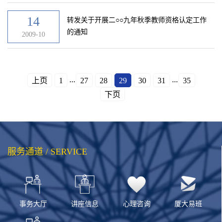
14
转发关于开展二○○九年秋季教师资格认定工作
的通知
2009-10
...
...
上页
1
27
28
29
30
31
35
下页
服务通道 / SERVICE
事务大厅
讲座信息
心理咨询
厦大易班