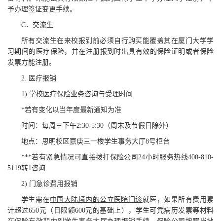
予办理签证变更手续。
C
．交流生
所有
交流生在
来校
报到前必须
自行
购买能覆盖其在
厦门大学
学
习期间的
医疗保险，
并在
注册
报到时
出具
有效的保险证明
或者
保险
发票方能
注册
。
2.
医疗
报销
1)
学校
医疗保险
业务咨询
与受理时间
*
若有变化
以当年度最新通知为准
时间：每周三下午
2:30-5:30
（周末
及
节假日除外）
地点：思明校区嘉庚三一楼学生事务大厅
8
号柜台
***
若有紧急情况可直接拨打保险公司
24
小时服务热线
400-810-
5119
转
1
咨询
2)
门急诊
费用报销
学生需在
中国大陆境内的公立医院门诊
就医，如果所有费用累
计超过
650
元
（
日限额
600
元
的基础上），学生可凭病历发票等材料