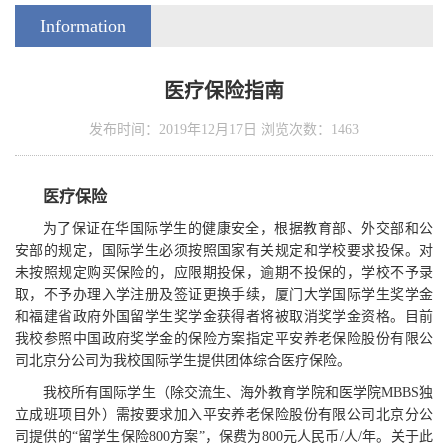
Information
医疗保险指南
发布时间：2019年12月17日 浏览次数：
1463
医疗保险
为了保证
在华国际
学生的健康安全，根据教育部
、外交部
和公
安部的规定，
国际学生必须
按照国家有关规定
和
学校要求投保
。
对
未按照
规定购买保险的，
应限期
投保
，
逾期不投保的
，
学校不予录
取
，不予办理入学注册及签证更换手续，厦门大学国际学生奖学金
和福建省政府外国留学生奖学金获得者将被取消奖学金资格。
目前
我校
参照中国
政府奖学金
的保险
方案指定
平安养老保险股份有限公
司北京分公司
为
我校国际学生
提供
团体综合医疗
保险。
我校所有国际
学生（
除交流生、海外教育学院和医学院
MBBS
独
立成班项目外
）
需
按
要求加入平安养老保险股份有限公司北京分公
司提供的
“留学生保险
800
方案”，
保费
为
800
元
人民币
/
人
/
年
。
关于
此