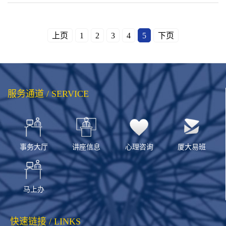
上页
1
2
3
4
5
下页
服务通道 / SERVICE
事务大厅
讲座信息
心理咨询
厦大易班
马上办
快速链接 / LINKS