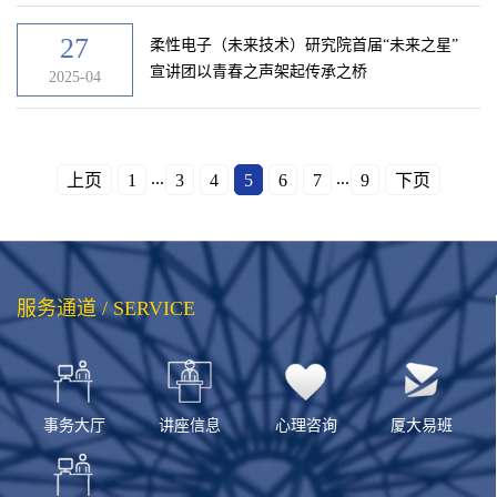
27
柔性电子（未来技术）研究院首届“未来之星”
宣讲团以青春之声架起传承之桥
2025-04
...
...
上页
1
3
4
5
6
7
9
下页
服务通道 / SERVICE
事务大厅
讲座信息
心理咨询
厦大易班