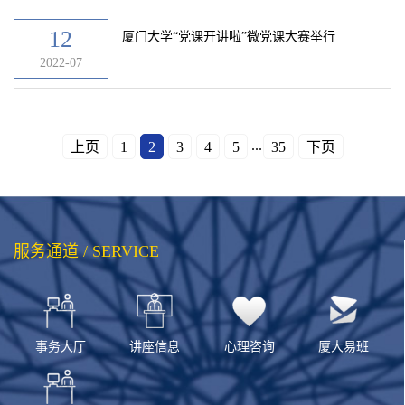
12
厦门大学“党课开讲啦”微党课大赛举行
2022-07
...
上页
1
2
3
4
5
35
下页
服务通道 / SERVICE
事务大厅
讲座信息
心理咨询
厦大易班