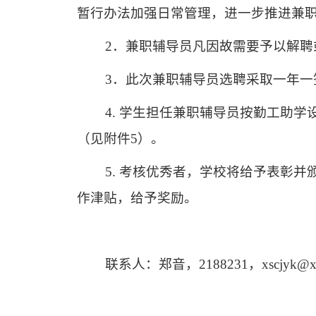
暂行办法加强日常管理，进一步推进兼
2
．兼职辅导员凡因故需要予以解聘
3
．此次兼职辅导员选聘采取一年一
4.
学生担任兼职辅导员按勤工助学
（见附件
5
）。
5.
考核优秀者，学校将给予表彰并
作津贴，给予奖励。
联系人：郑音，
2188231
，
xscjyk@x