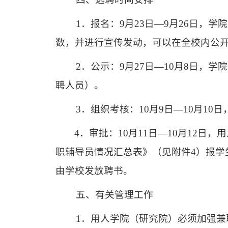
1
．报名：
9
月
23
日—
9
月
26
日，学院
数，并进行宣传发动，可以在全校内公
2
．公示：
9
月
27
日—
10
月
8
日，学院
聘人员）。
3
．组织考核：
10
月
9
日—
10
月
10
日
4
．审批：
10
月
11
日—
10
月
12
日，用
职辅导员情况汇总表》（见附件
4
）
报学
由学校发放聘书。
五、有关管理工作
1
．用人学院（研究院）必须加强兼