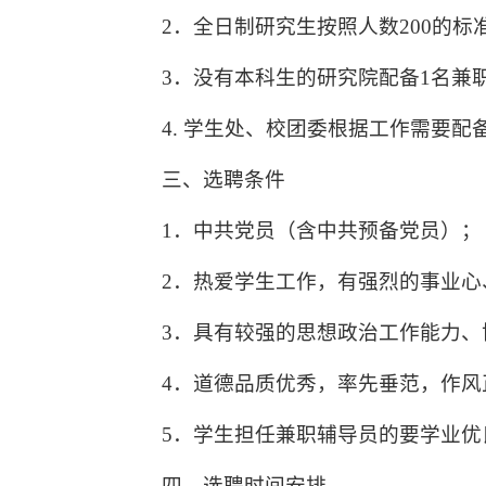
2
．全日制研究生按照人数
200
的标
3
．没有本科生的研究院配备
1
名兼
4.
学生处、校团委根据工作需要配
三、选聘条件
1
．中共党员（含中共预备党员）；
2
．热爱学生工作，有强烈的事业心
3
．具有较强的思想政治工作能力、
4
．道德品质优秀，率先垂范，作风
5
．学生担任兼职辅导员的要学业优
四、选聘时间安排