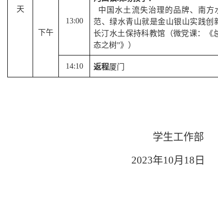
天
中国水土流失治理的品牌、南方
13:00
范、绿水青山就是金山银山实践创
下午
长汀水土保持科教馆（微党课：《
态之树
”
》）
14:10
返程
厦门
学生工作部
2023
年
10
月
18
日