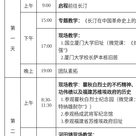
9:00
上午
启程
前往长汀
15:00
专题教学：
《长汀在中国革命史上的
第
现场教学：
一
下午
1.
国立厦门大学旧址（微党课：《
17:00
天
强
”
》
2.
厦门大学校长萨本栋旧居
19:00
晚上
团队素拓
现场教学
：
瞿秋白烈士的不朽精神、
功伟绩以及福建苏维埃政府的历史
1.
参观瞿秋白烈士纪念园（微党课
8:30-
上午
11:30
特纳雄耐尔
”
》）
2.
参观杨成武将军纪念馆
第
3.
参观福建省苏维埃政府旧址
二
河田镇现场教学：