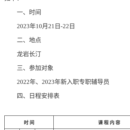
一、时间
2023
年
10
月
21
日
-22
日
二、地点
龙岩长汀
三、参加对象
2022
年、
2023
年新入职专职辅导员
四、日程安排表
时
间
课
程
内
容