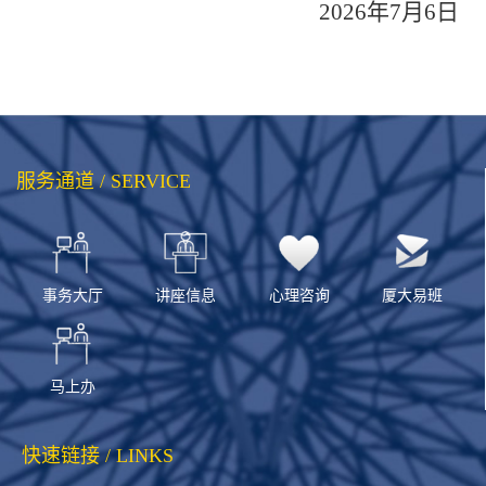
202
6
年
7
月
6
日
服务通道 / SERVICE
事务大厅
讲座信息
心理咨询
厦大易班
马上办
快速链接 / LINKS