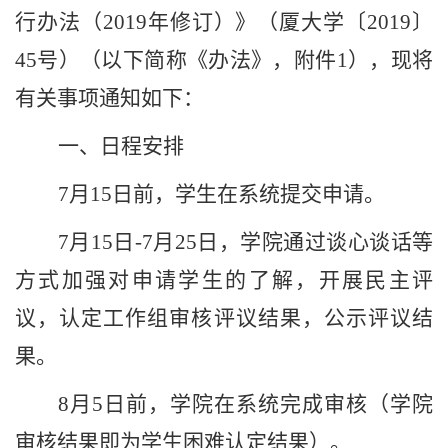
行办法（
2019
年修订）》（厦大学〔
2019
〕
45
号）（以下简称《办法》，附件
1
），现将
有关事项通知如下：
一、日程安排
7
月
15
日前，学生在系统提交申请。
7
月
15
日
-
7
月
25
日，学院通过谈心谈话等
方式加强对申请学生的了解，开展民主评
议，认定工作组审核评议结果，公示评议结
果。
8
月
5
日前，学院在系统完成审核（学院
审核结果即为学生困难认定结果）。