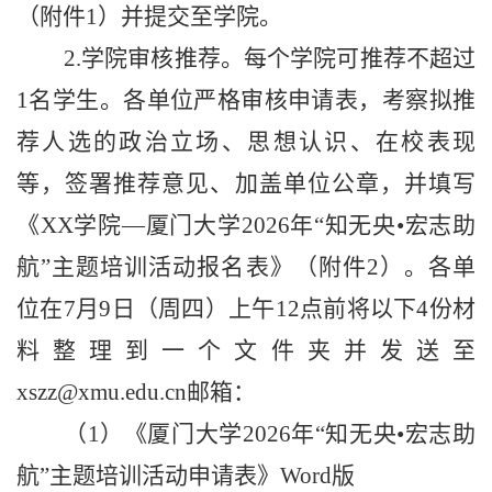
（附件
1
）并提交至学院。
2.
学院审核推荐。每个学院可推荐不超过
1
名学生。各单位严格审核申请表，考察拟推
荐人选的政治立场、思想认识、在校表现
等，签署推荐意见、加盖单位公章，并填写
《
XX
学院—厦门大学
2026
年“知无央•宏志助
航”主题培训活动报名表》（附件
2
）。各单
位在
7
月
9
日（周四）上午
12
点前将以下
4
份材
料整理到一个文件夹并发送至
xszz@xmu.edu.cn
邮箱：
（
1
）《厦门大学
2026
年“知无央•宏志助
航”主题培训活动申请表》
Word
版