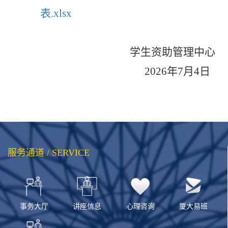
表.xlsx
学生资助管理中心
202
6
年
7
月
4
日
服务通道 / SERVICE
事务大厅
讲座信息
心理咨询
厦大易班