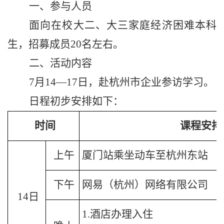
一、参与人员
面向在校大
二
、大
三
家庭经济困难本科
生，招募成员
20
名左右。
二、活动内容
7
月
14
—
17
日，赴
杭州市企业
参访学习。
日程初步安排如下：
时间
课程安排
上午
厦门站
乘坐
动车至杭州东站
下午
网易（杭州）网络有限公司
14
日
1.
酒店办理入住