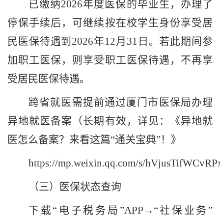
已缴纳
2026
年度医保的毕业生，办理了
停保手续后，可继续按在校学生身份享受居
民医保待遇到
2026
年
12
月
31
日。若此期间参
加职工医保，则享受职工医保待遇，不再享
受居民医保待遇。
跨省就医需提前通过厦门市医保局办理
异地就医备案（长期有效，详见：《异地就
医怎么备案？来看这篇
“通关宝典”！》
https://mp.weixin.qq.com/s/hVjusTifWCv
（三）医保状态查询
下载
“电子税务局”
APP
→“社保业务”