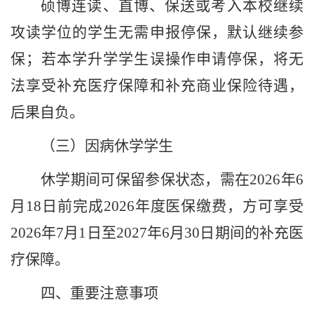
硕博连读、直博、保送或考入本校继续
攻读学位的学生无需申报停保，默认继续参
保；若本学升学学生误操作申请停保，将无
法享受补充医疗保障和补充商业保险待遇，
后果自负。
（三）因病休学学生
休学期间可保留参保状态，需在
2026
年
6
月
18
日前完成
2026
年度医保缴费，方可享受
2026
年
7
月
1
日至
2027
年
6
月
30
日期间的补充医
疗保障。
四、重要注意事项