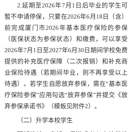
2.
延期至
2026
年
7
月
1
日后毕业的学生可
暂不申请停保，只要在
2026
年
6
月
18
日（含）
前完成厦门市
2026
年基本医疗保险的参保
（医保状态为参保状态）和缴费，可以享受
2026
年
7
月
1
日至
2027
年
6
月
30
日期间学校免费
提供的补充医疗保障（二次报销）和补充商
业保险待遇（若期间毕业，则不再享受以上
待遇）。若学生自愿放弃参保，需在
“基本医
疗保险参保”应用勾选“放弃参保”并提交《放
弃参保承诺书》（模板见附件
2
）。
（二）升学本校学生