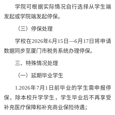
学院可根据实际情况自行选择从学生端
发起或学院端发起停保。
（三）停保处理
学校在
2026
年
6
月
15
日
—
6
月
1
7
日将申请
数据同步至厦门市税务系统办理停保。
三、特殊情况处理
（一）延期毕业学生
1.2026
年
7
月
1
日前毕业的学生需申报停
保，除本校升学学生，学生毕业后不再享受
补充医疗保障和补充商业保险待遇；