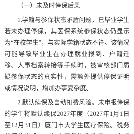
（一）未及时停保后果
1.
学籍与参保状态矛盾问题。已毕业学生
若未办理停保，其医保系统参保状态仍显示
为
“在校学生”，与实际学籍状态不符。该情况
可能导致毕业生在办理就业报到、户籍迁
移、人事档案转接等手续时，被审核部门质
疑参保状态的真实性，需额外提供停保证明
或情况说明，增加办事复杂度。
2.
默认续保及自动扣费风险。未申报停保
的学生将默认续保
2027
年度（
2027
年
1
月
1
日
至
12
月
31
日）厦门市大学生医疗保险。税务