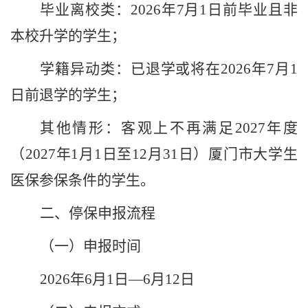
毕业离校类：
2026
年
7
月
1
日前毕业且非
本校升学的学生；
学籍异动类：已退学或将在
2026
年
7
月
1
日前退学的学生；
其他情形：客观上不再满足
2027
年度
（
2027
年
1
月
1
日至
12
月
31
日）厦门市大学生
医保参保条件的学生。
二、停保申报流程
（一）申报时间
2026
年
6
月
1
日
—
6
月
12
日