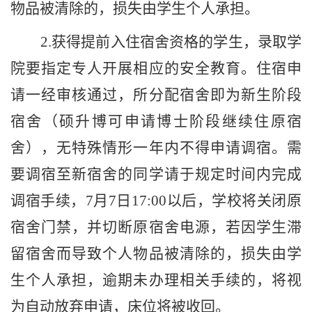
物品被清除的，损失由学生个人承担。
2.
获得提前入住宿舍资格的学生，录取学
院要指定专人开展相应的安全教育。住宿申
请一经审核通过，所分配宿舍即为
新生
阶段
宿舍
（
硕升博可
申请
博士阶段继续住原宿
舍
），
无特殊情形一年内不得申请调宿。需
要调宿至新宿舍的同学请于规定时间内完成
调宿手续，
7
月
7
日
17:00
以后，学校将关闭原
宿舍门禁，并切断原宿舍电源
，
若因学生滞
留宿舍而导致个人物品被清除的，损失由学
生个人承担
，
逾期未办理相关手续的，将视
为自动放弃申请，床位将被收回。