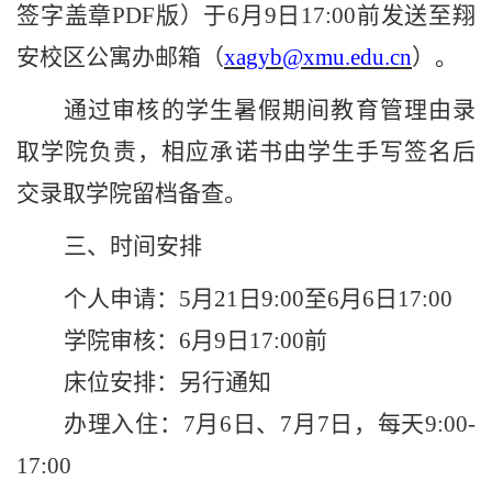
签字盖章
PDF
版）于
6
月
9
日
17:00
前发送至
翔
安
校区公寓办邮箱（
xagyb@xmu.edu.cn
）。
通过审核的学生暑假期间教育管理由录
取学院负责，相应承诺书由学生手写签名后
交录取学院留档备查。
三
、时间安排
个人申请：
5
月
21
日
9:00
至
6
月
6
日
17:00
学院审核：
6
月
9
日
17:00
前
床位安排：
另行通知
办理入住：
7
月
6
日
、
7
月
7
日
，
每天
9:00-
17:00