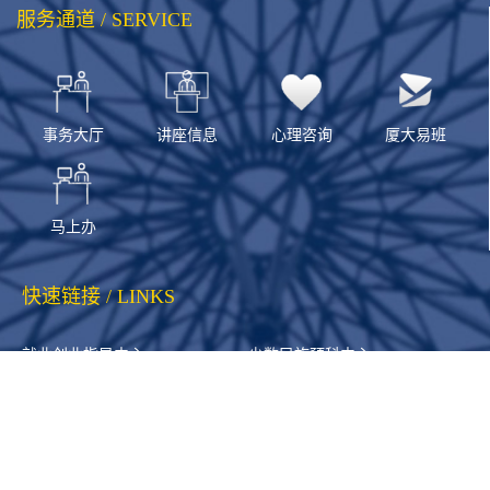
服务通道 / SERVICE
事务大厅
讲座信息
心理咨询
厦大易班
马上办
快速链接 / LINKS
就业创业指导中心
少数民族预科中心
高校思政队伍研修中心
©2023 厦门大学学生工作部（处） 厦门大学备案号D20007