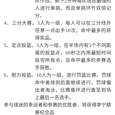
队作战，剩下
2
分钟每队选出最强的
人进行单挑，而且单挑环节双倍记
分。
4
、三分大赛。
3
人为一组，每人可以在三分线外
任意一点出手
10
次，命中最多的获
得奖品。
5
、定点投篮。
3
人为一组，在半场内有
5
个不同距
离的投篮点，
60
秒之内用最短时间
投完所有点，且命中最多的参赛选
手获胜。
6
、耐力投篮。
10
人为一组，进行罚篮比赛。罚球
命中者排到后面继续进行，罚球偏
出者淘汰，比赛循环进行直至到场
上最后一名选手。
参与球迷的幸运者和参赛的优胜者，将获得李宁精
美纪念品