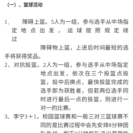
（一）、篮球活动
1、
障碍上篮。
5
人为一组，参与选手从中场指
定地点出发，运球按照规定绕
过
障碍物上篮，上进后时间最短的选
手将获得奖品。
2
、对抗投篮。
2
人为一组，参与选手从中场指定
地点出发，依次在三个投篮点投
篮，投中后换点，最快投篮完成的
选手即为获胜者，但若两位选手同
时进行最后一点的投篮，则进行一
对一的比赛。
3
、李宁
3
＋
1
。校园篮球赛和一般三对三篮球赛不
同的是比赛过程中会先安排
8
分钟团