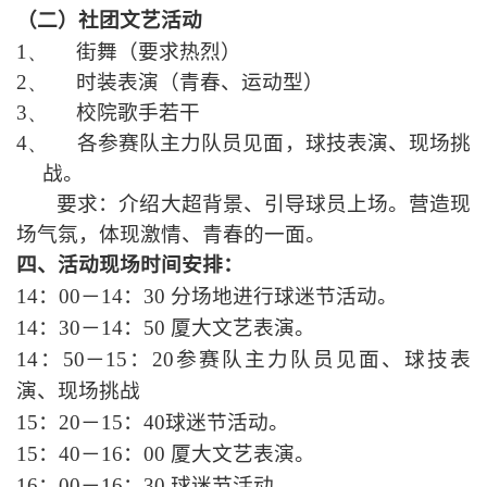
（二）社团文艺活动
1、
街舞（要求热烈）
2、
时装表演（青春、运动型）
3、
校院歌手若干
4、
各参赛队主力队员见面，球技表演、现场挑
战。
要求：介绍大超背景、引导球员上场。营造现
场气氛，体现激情、青春的一面。
四、活动现场时间安排：
14
：
00
－
14
：
30
分场地进行球迷节活动。
14
：
30
－
14
：
50
厦大文艺表演。
14
：
50
－
15
：
20
参赛队主力队员见面、球技表
演、现场挑战
15
：
20
－
15
：
40
球迷节活动。
15
：
40
－
16
：
00
厦大文艺表演。
16
：
00
－
16
：
30
球迷节活动。