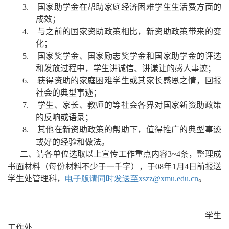
3.
国家助学金在帮助家庭经济困难学生生活费方面的
成效；
4.
与之前的国家资助政策相比，新资助政策带来的变
化；
5.
国家奖学金、国家励志奖学金和国家助学金的评选
和发放过程中，学生讲诚信、讲谦让的感人事迹；
6.
获得资助的家庭困难学生或其家长感恩之情，回报
社会的典型事迹；
7.
学生、家长、教师的等社会各界对国家新资助政策
的反响或语录；
8.
其他在新资助政策的帮助下，值得推广的典型事迹
或好的经验和做法。
二、请各单位选取以上宣传工作重点内容
3~4
条，整理成
书面材料（每份材料不少于一千字），于
08
年
1
月
4
日前
报送
学生处管理科，
电子版请同时发送至
xszz@xmu.edu.cn
。
学生
工作处