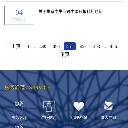
04
关于推荐学生应聘中国日报社的通知
2003-11
...
...
上页
1
449
450
451
452
453
456
下页
服务通道 / SERVICE
事务大厅
讲座信息
心理咨询
厦大易班